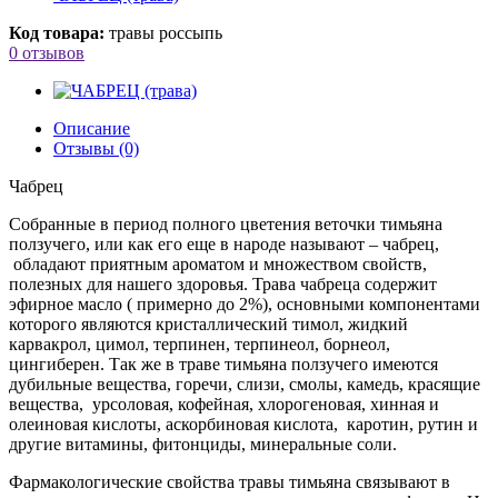
Код товара:
травы россыпь
0 отзывов
Описание
Отзывы (0)
Чабрец
Собранные в период полного цветения веточки тимьяна
ползучего, или как его еще в народе называют – чабрец,
обладают приятным ароматом и множеством свойств,
полезных для нашего здоровья. Трава чабреца содержит
эфирное масло ( примерно до 2%), основными компонентами
которого являются кристаллический тимол, жидкий
карвакрол, цимол, терпинен, терпинеол, борнеол,
цингиберен. Так же в траве тимьяна ползучего имеются
дубильные вещества, горечи, слизи, смолы, камедь, красящие
вещества, урсоловая, кофейная, хлорогеновая, хинная и
олеиновая кислоты, аскорбиновая кислота, каротин, рутин и
другие витамины, фитонциды, минеральные соли.
Фармакологические свойства травы тимьяна связывают в