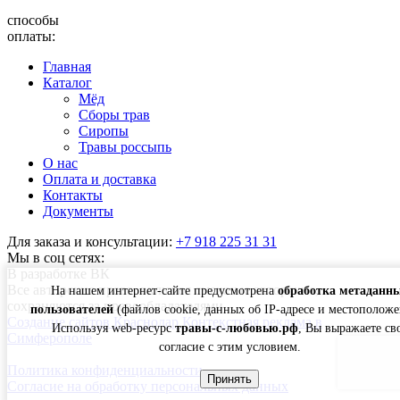
cпособы
оплаты:
Главная
Каталог
Мёд
Сборы трав
Сиропы
Травы россыпь
О нас
Оплата и доставка
Контакты
Документы
Для заказа и консультации:
+7 918 225 31 31
Мы в соц сетях:
В разработке ВК
Все авторские права, включая смежные авторские,
На нашем интернет-сайте предусмотрена
обработка метаданн
сохраняются за правообладателями
пользователей
(файлов cookie, данных об IP-адресе и местоположе
Создание сайтов Краснодар
Контекстная реклама в
Используя web-ресурс
травы-с-любовью.рф
, Вы выражаете св
Симферополе
согласие с этим условием.
Политика конфиденциальности
Принять
Согласие на обработку персональных данных