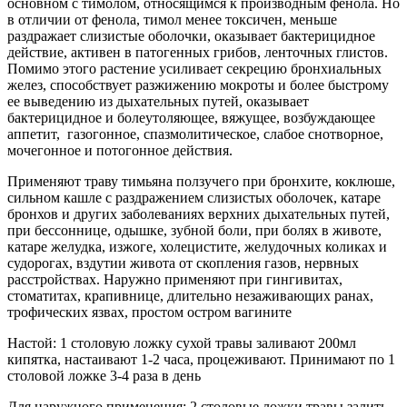
основном с тимолом, относящимся к производным фенола. Но
в отличии от фенола, тимол менее токсичен, меньше
раздражает слизистые оболочки, оказывает бактерицидное
действие, активен в патогенных грибов, ленточных глистов.
Помимо этого растение усиливает секрецию бронхиальных
желез, способствует разжижению мокроты и более быстрому
ее выведению из дыхательных путей, оказывает
бактерицидное и болеутоляющее, вяжущее, возбуждающее
аппетит, газогонное, спазмолитическое, слабое снотворное,
мочегонное и потогонное действия.
Применяют траву тимьяна ползучего при бронхите, коклюше,
сильном кашле с раздражением слизистых оболочек, катаре
бронхов и других заболеваниях верхних дыхательных путей,
при бессоннице, одышке, зубной боли, при болях в животе,
катаре желудка, изжоге, холецистите, желудочных коликах и
судорогах, вздутии живота от скопления газов, нервных
расстройствах. Наружно применяют при гингивитах,
стоматитах, крапивнице, длительно незаживающих ранах,
трофических язвах, простом остром вагините
Настой: 1 столовую ложку сухой травы заливают 200мл
кипятка, настаивают 1-2 часа, процеживают. Принимают по 1
столовой ложке 3-4 раза в день
Для наружного применения: 2 столовые ложки травы залить