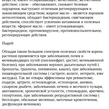
действие; слизи – обволакивают, снижают болевые
ощущения, выступают отличным регенерирующим и
заживляющим средством; жирное масло – является хорошим
антисептиком, обладает бактерицидным, смягчающим
действием, способствует усвоению витаминов и полезных
веществ; эфирное масло – имеет успокаивающее,
бактерицидное, противовирусное, противовоспалительное,
регенерирующее действия.
Пырей
Обладая таким большим спектром полезных свойств корень
растения применяется при заболеваниях почек и
мочевыводящих путей (пиелонефрит, цистит, мочекаменной
болезни), при заболеваниях верхних дыхательных путей (
бронхиты, трахеиты, пневмонии, кашле), при заболеваниях
пищеварительной системы ( гастрите, колите, энтерите, язве
желудка). Так же отвары эффективны при ревматизме,
подагре, артрите, остеохондрозе, остеопорозе, анемии,
сахарном диабете, заболеваниях печени и желчного пузыря,
авитаминозе, хронической усталости, стенокардии, аритмии,
гипертонии, при заболеваниях репродуктивной системы (
бесплодие, обильные месячные, маточные кровотечения,
дисфункция яичников).