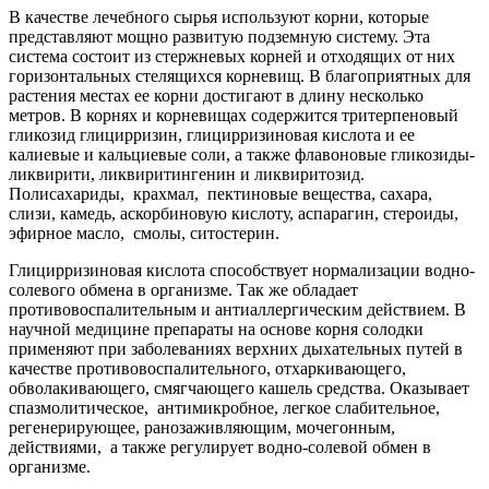
В качестве лечебного сырья используют корни, которые
представляют мощно развитую подземную систему. Эта
система состоит из стержневых корней и отходящих от них
горизонтальных стелящихся корневищ. В благоприятных для
растения местах ее корни достигают в длину несколько
метров. В корнях и корневищах содержится тритерпеновый
гликозид глицирризин, глицирризиновая кислота и ее
калиевые и кальциевые соли, а также флавоновые гликозиды-
ликвирити, ликвиритингенин и ликвиритозид.
Полисахариды, крахмал, пектиновые вещества, сахара,
слизи, камедь, аскорбиновую кислоту, аспарагин, стероиды,
эфирное масло, смолы, ситостерин.
Глицирризиновая кислота способствует нормализации водно-
солевого обмена в организме. Так же обладает
противовоспалительным и антиаллергическим действием. В
научной медицине препараты на основе корня солодки
применяют при заболеваниях верхних дыхательных путей в
качестве противовоспалительного, отхаркивающего,
обволакивающего, смягчающего кашель средства. Оказывает
спазмолитическое, антимикробное, легкое слабительное,
регенерирующее, ранозаживляющим, мочегонным,
действиями, а также регулирует водно-солевой обмен в
организме.