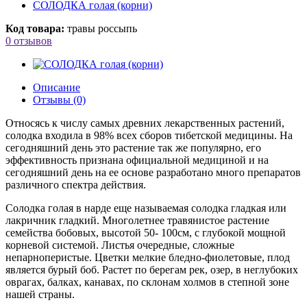
СОЛОДКА голая (корни)
Код товара:
травы россыпь
0 отзывов
Описание
Отзывы (0)
Относясь к числу самых древних лекарственных растений,
солодка входила в 98% всех сборов тибетской медицины. На
сегодняшний день это растение так же популярно, его
эффективность признана официальной медициной и на
сегодняшний день на ее основе разработано много препаратов
различного спектра действия.
Солодка голая в нарде еще называемая солодка гладкая или
лакричник гладкий. Многолетнее травянистое растение
семейства бобовых, высотой 50- 100см, с глубокой мощной
корневой системой. Листья очередные, сложные
непарноперистые. Цветки мелкие бледно-фиолетовые, плод
является бурый боб. Растет по берегам рек, озер, в неглубоких
оврагах, балках, канавах, по склонам холмов в степной зоне
нашей страны.