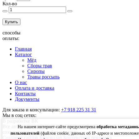
Кол-во
Купить
cпособы
оплаты:
Главная
Каталог
Мёд
Сборы трав
Сиропы
Травы россыпь
О нас
Оплата и доставка
Контакты
Документы
Для заказа и консультации:
+7 918 225 31 31
Мы в соц сетях:
В разработке ВК
Все авторские права, включая смежные авторские,
На нашем интернет-сайте предусмотрена
обработка метаданн
сохраняются за правообладателями
пользователей
(файлов cookie, данных об IP-адресе и местоположе
Создание сайтов Краснодар
Контекстная реклама в