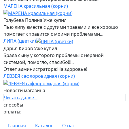
МАРЕНА красильная (корни)
Голубева Полина
Уже купил
Пью липу вместе с другими травами и все хорошо
помогает справится с моими проблемами...
ЛИПА (цветки)
Дарья Киров
Уже купил
Брала сыну у которого проблемы с нервной
системой, помогло, спасибо!!!..
Ответ администратора:
На здоровье!
ЛЕВЗЕЯ сафлоровидная (корни)
Новости магазина
Читать далее...
cпособы
оплаты:
Главная
Каталог
О нас