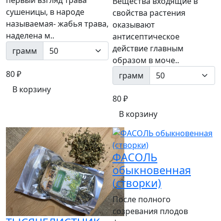
Вещества входящие в
сушеницы, в народе
свойства растения
называемая- жабья трава,
оказывают
наделена м..
антисептическое
действие главным
грамм
образом в моче..
80 ₽
грамм
В корзину
80 ₽
В корзину
ФАСОЛЬ
обыкновенная
(створки)
После полного
созревания плодов