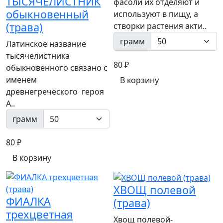
ТЫСЯЧЕЛИСТНИК
фасоли их отделяют и
обыкновенный
используют в пищу, а
(трава)
створки растения акти..
грамм
Латинское название
тысячелистника
80 ₽
обыкновенного связано с
именем
В корзину
древнегреческого героя
А..
грамм
80 ₽
В корзину
ХВОЩ полевой
ФИАЛКА
(трава)
трехцветная
Хвощ полевой-