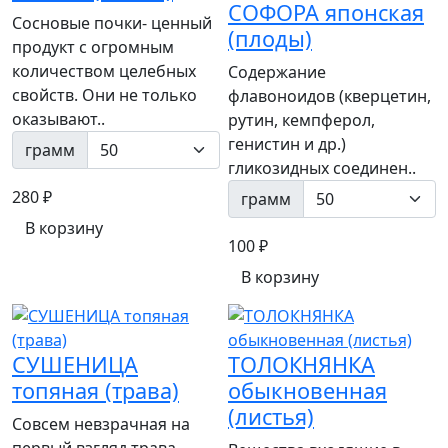
СОФОРА японская
Сосновые почки- ценный
(плоды)
продукт с огромным
количеством целебных
Содержание
свойств. Они не только
флавоноидов (кверцетин,
оказывают..
рутин, кемпферол,
генистин и др.)
грамм
гликозидных соединен..
280 ₽
грамм
В корзину
100 ₽
В корзину
СУШЕНИЦА
ТОЛОКНЯНКА
топяная (трава)
обыкновенная
(листья)
Совсем невзрачная на
первый взгляд трава