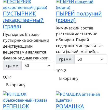
ПУСТЫРНИК
ПЫРЕЙ ползучий
лекарственный
(корни)
(трава)
Химический состав
растения достаточно
Пустырник В траве
обширен. Пырей
пустырника основными
содержит минеральные
действующими
соли (калий, магний, ..
веществами являются
флавоноидные гликози..
грамм
грамм
100 ₽
60 ₽
В корзину
В корзину
РЕПЕШОК
РОМАШКА