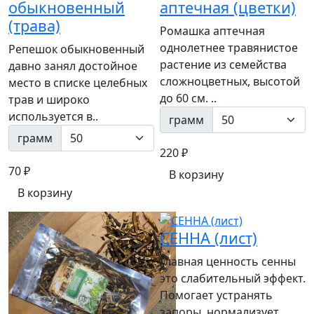
обыкновенный
аптечная (цветки)
(трава)
Ромашка аптечная
однолетнее травянистое
Репешок обыкновенный
растение из семейства
давно занял достойное
сложноцветных, высотой
место в списке целебных
до 60 см. ..
трав и широко
используется в..
грамм
грамм
220 ₽
70 ₽
В корзину
В корзину
СЕННА (лист)
Главная ценность сенны
это слабительный эффект.
Помогает устранять
запоры, нормализует