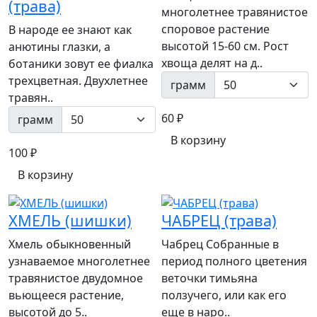
(трава)
многолетнее травянистое
споровое растение
В народе ее знают как
высотой 15-60 см. Рост
анютины глазки, а
хвоща делят на д..
ботаники зовут ее фиалка
трехцветная. Двухлетнее
грамм
травян..
60 ₽
грамм
В корзину
100 ₽
В корзину
ХМЕЛЬ (шишки)
ЧАБРЕЦ (трава)
Хмель обыкновенный
Чабрец Собранные в
узнаваемое многолетнее
период полного цветения
травянистое двудомное
веточки тимьяна
вьющееся растение,
ползучего, или как его
высотой до 5..
еще в наро..