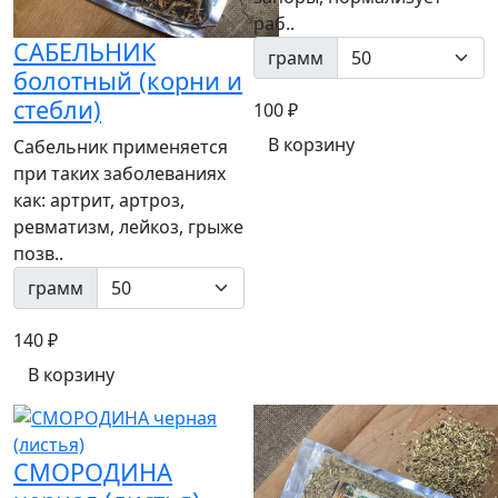
раб..
САБЕЛЬНИК
грамм
болотный (корни и
стебли)
100 ₽
В корзину
Сабельник применяется
при таких заболеваниях
как: артрит, артроз,
ревматизм, лейкоз, грыже
позв..
грамм
140 ₽
В корзину
СМОРОДИНА