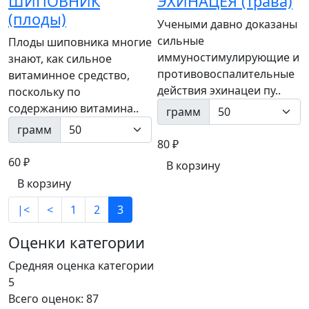
ШИПОВНИК
ЭХИНАЦЕЯ (трава)
(плоды)
Учеными давно доказаны
сильные
Плоды шиповника многие
иммуностимулирующие и
знают, как сильное
противовоспалительные
витаминное средство,
действия эхинацеи пу..
поскольку по
содержанию витамина..
грамм
грамм
80 ₽
60 ₽
В корзину
В корзину
|<
<
1
2
3
Оценки категории
Средняя оценка категории
5
Всего оценок: 87