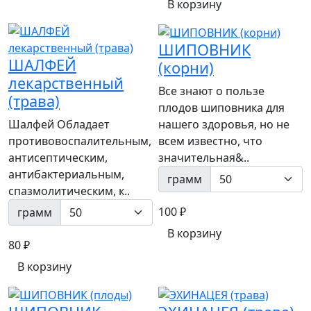
В корзину
ШИПОВНИК
ШАЛФЕЙ
(корни)
лекарственный
Все знают о пользе
(трава)
плодов шиповника для
нашего здоровья, но не
Шалфей Обладает
всем известно, что
противовоспалительным,
значительная&..
антисептическим,
антибактериальным,
грамм
спазмолитическим, к..
100 ₽
грамм
В корзину
80 ₽
В корзину